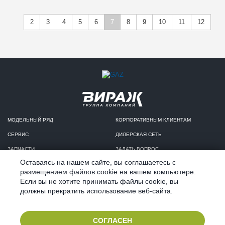
2
3
4
5
6
7
8
9
10
11
12
МОДЕЛЬНЫЙ РЯД
КОРПОРАТИВНЫМ КЛИЕНТАМ
СЕРВИС
ДИЛЕРСКАЯ СЕТЬ
ЗАПЧАСТИ
ЗАДАТЬ ВОПРОС
Оставаясь на нашем сайте, вы соглашаетесь с
КРЕДИТ И ЛИЗИНГ
КОНФИДЕНЦИАЛЬНОСТЬ
размещением файлов cookie на вашем компьютере.
Если вы не хотите принимать файлы cookie, вы
должны прекратить использование веб-сайта.
2019 ©
Продвижение инстаграм Алматы
компания 4like.kz
СОГЛАСЕН