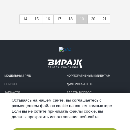
14
15
16
17
18
19
20
21
МОДЕЛЬНЫЙ РЯД
КОРПОРАТИВНЫМ КЛИЕНТАМ
СЕРВИС
ДИЛЕРСКАЯ СЕТЬ
ЗАПЧАСТИ
ЗАДАТЬ ВОПРОС
Оставаясь на нашем сайте, вы соглашаетесь с
КРЕДИТ И ЛИЗИНГ
КОНФИДЕНЦИАЛЬНОСТЬ
размещением файлов cookie на вашем компьютере.
Если вы не хотите принимать файлы cookie, вы
должны прекратить использование веб-сайта.
2019 ©
Продвижение инстаграм Алматы
компания 4like.kz